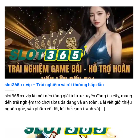
slot365 xx.vip – Trải nghiệm và rút thưởng hấp dẫn
slot365 xx.vip là một nền tảng giải trí trực tuyến đáng tin cậy, mang
đến trải nghiệm trò chơi slots đa dạng và an toàn. Bài viết giới thiệu
nguồn gốc, sản phẩm cốt lõi, lợi thế cạnh tranh và[...]