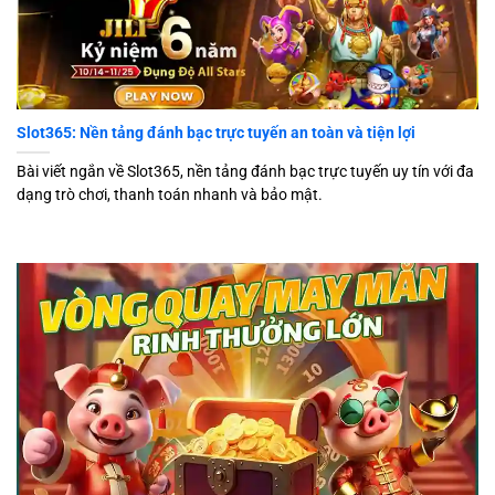
Slot365: Nền tảng đánh bạc trực tuyến an toàn và tiện lợi
Bài viết ngắn về Slot365, nền tảng đánh bạc trực tuyến uy tín với đa
dạng trò chơi, thanh toán nhanh và bảo mật.