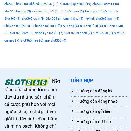
slot365 link (10)
nhà cái Slot365 (10)
slot365 login link (10)
slot365 com1 (10)
slot365 tải app (9)
casino Slot365 (9)
slot365. com (9)
tải app slot365 (9)
link
Slot365 (9)
slot365 com (9)
Slot365 an toàn không (9)
heylink slot365 login (9)
slot365 net (8)
raja slot365 (8)
nạp tiền Slot365 (8)
slot365 là gì (8)
slot365 xxvip
(8)
slot365 .com (8)
đăng ký Slot365 (7)
Slot365 bị chặn (7)
slot365 vn (7)
slot365
games (7)
Slot365 free (6)
app slot365 (4)
TỔNG HỢP
Nền
tảng
của chúng tôi sở hữu
Hướng dẫn đăng ký
đầy đủ những sản phẩm
Hướng dẫn đăng nhập
cá cược phù hợp với mọi
người chơi, một địa điểm
Hướng dẫn gửi tiền
giải trí đầy tính công bằng
Hướng dẫn rút tiền
và minh bạch. Không chỉ