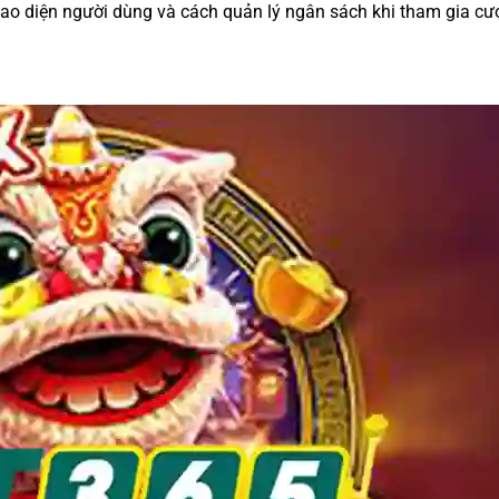
 giao diện người dùng và cách quản lý ngân sách khi tham gia cư