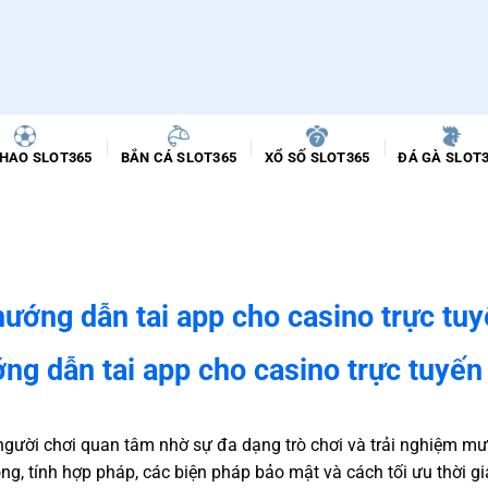
THAO SLOT365
BẮN CÁ SLOT365
XỔ SỐ SLOT365
ĐÁ GÀ SLOT
 hướng dẫn tai app cho casino trực tu
ớng dẫn tai app cho casino trực tuyến
người chơi quan tâm nhờ sự đa dạng trò chơi và trải nghiệm m
động, tính hợp pháp, các biện pháp bảo mật và cách tối ưu thời gi