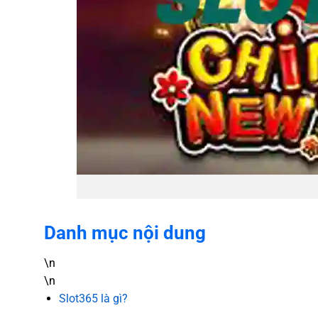
Danh mục nội dung
\n
\n
Slot365 là gì?