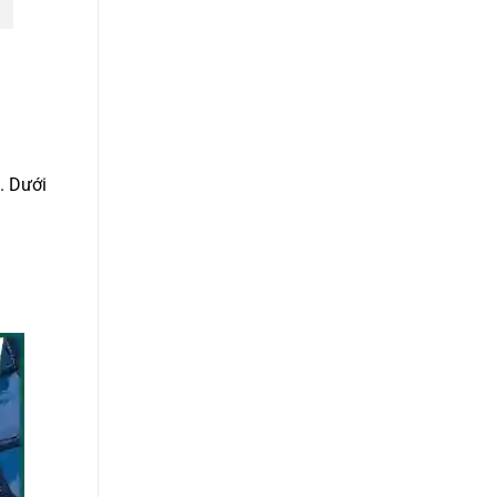
. Dưới