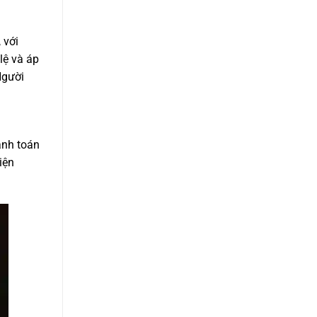
 với
lệ và áp
Người
anh toán
iện