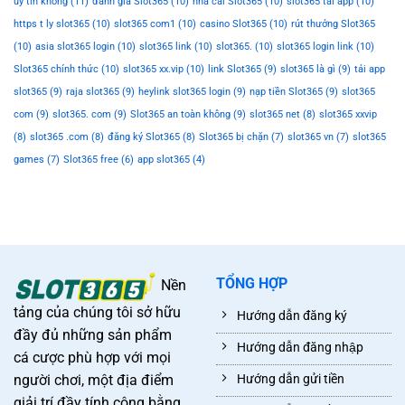
uy tín không (11)
đánh giá Slot365 (10)
nhà cái Slot365 (10)
slot365 tải app (10)
https t ly slot365 (10)
slot365 com1 (10)
casino Slot365 (10)
rút thưởng Slot365
(10)
asia slot365 login (10)
slot365 link (10)
slot365. (10)
slot365 login link (10)
Slot365 chính thức (10)
slot365 xx.vip (10)
link Slot365 (9)
slot365 là gì (9)
tải app
slot365 (9)
raja slot365 (9)
heylink slot365 login (9)
nạp tiền Slot365 (9)
slot365
com (9)
slot365. com (9)
Slot365 an toàn không (9)
slot365 net (8)
slot365 xxvip
(8)
slot365 .com (8)
đăng ký Slot365 (8)
Slot365 bị chặn (7)
slot365 vn (7)
slot365
games (7)
Slot365 free (6)
app slot365 (4)
TỔNG HỢP
Nền
tảng
của chúng tôi sở hữu
Hướng dẫn đăng ký
đầy đủ những sản phẩm
Hướng dẫn đăng nhập
cá cược phù hợp với mọi
người chơi, một địa điểm
Hướng dẫn gửi tiền
giải trí đầy tính công bằng