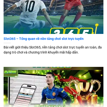
Slot365 – Tổng quan về nền tảng chơi slot trực tuyến
Bài viết giới thiệu Slot365, nền tảng chơi slot trực tuyến an toàn, đa
dạng trò chơi và chương trình khuyến mãi hấp dẫn.