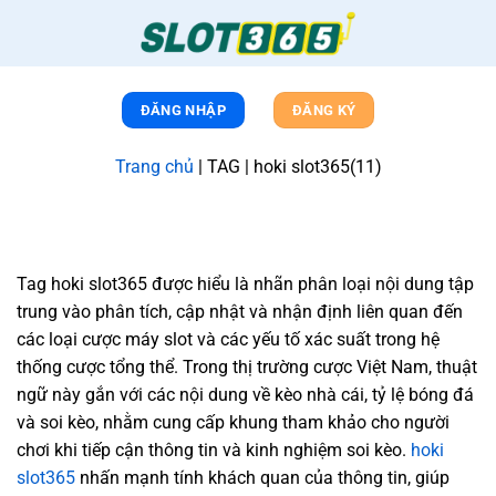
Chuyển
đến
nội
dung
ĐĂNG NHẬP
ĐĂNG KÝ
Trang chủ
|
TAG
|
hoki slot365(11)
Tag hoki slot365 được hiểu là nhãn phân loại nội dung tập
trung vào phân tích, cập nhật và nhận định liên quan đến
các loại cược máy slot và các yếu tố xác suất trong hệ
thống cược tổng thể. Trong thị trường cược Việt Nam, thuật
ngữ này gắn với các nội dung về kèo nhà cái, tỷ lệ bóng đá
và soi kèo, nhằm cung cấp khung tham khảo cho người
chơi khi tiếp cận thông tin và kinh nghiệm soi kèo.
hoki
slot365
nhấn mạnh tính khách quan của thông tin, giúp