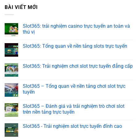
BÀI VIẾT MỚI
Slot365: trải nghiệm casino trực tuyến an toàn và
thú vị
Slot365: Tổng quan về nền tảng slots trực tuyến
Slot365: Trải nghiệm chơi slot trực tuyến đẳng cấp
Slot365 – Tổng quan về nền tảng chơi slot trực
tuyến
Slot365 – Đánh giá và trải nghiệm trò chơi slot
trên nền tảng trực tuyến
Slot365 - Trải nghiệm slot trực tuyến đỉnh cao