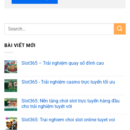
BÀI VIẾT MỚI
Slot365 – Trải nghiệm quay số đỉnh cao
Slot365 - Trải nghiệm casino trực tuyến tối ưu
Slot365: Nền tảng chơi slot trực tuyến hàng đầu
cho trải nghiệm tuyệt vời
Slot365: Trai nghiem choi slot online tuyet voi