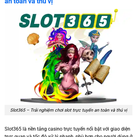
an toàn và thú vị
Slot365 – Trải nghiệm chơi slot trực tuyến an toàn và thú vị
Slot365 là nền tảng casino trực tuyến nổi bật với giao diện
trực quan và tốc độ xử lý nhanh, phù hợp cho người dùng ở