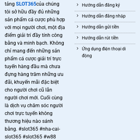
tảng
SLOT365
của chúng
Hướng dẫn đăng ký
tôi sở hữu đầy đủ những
Hướng dẫn đăng nhập
sản phẩm cá cược phù hợp
với mọi người chơi, một địa
Hướng dẫn gửi tiền
điểm giải trí đầy tính công
Hướng dẫn rút tiền
bằng và minh bạch. Không
Ứng dụng điện thoại di
chỉ mang đến những sản
động
phẩm cá cược giải trí trực
tuyến hàng đầu mà chưa
đựng hàng trăm những ưu
đãi, khuyến mãi đặc biệt
cho người chơi cũ lẫn
người chơi mới. Cuối cùng
là dịch vụ chăm sóc người
chơi trực tuyến không
thương hiệu nào sánh
bằng. #slot365 #nha-cai-
slot365 #slot365 #w88