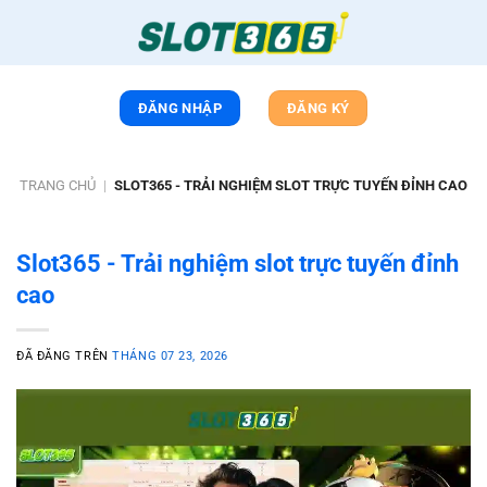
Chuyển
đến
nội
dung
ĐĂNG NHẬP
ĐĂNG KÝ
TRANG CHỦ
|
SLOT365 - TRẢI NGHIỆM SLOT TRỰC TUYẾN ĐỈNH CAO
Slot365 - Trải nghiệm slot trực tuyến đỉnh
cao
ĐÃ ĐĂNG TRÊN
THÁNG 07 23, 2026