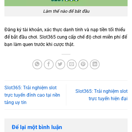
Làm thế nào để bắt đầu
Đăng ký tài khoản, xác thực danh tính và nạp tiền tối thiểu
để bắt đầu chơi. Slot365 cung cấp chế độ chơi miễn phí để
bạn làm quen trước khi cược thật.
Slot365: Trải nghiệm slot
Slot365: Trải nghiệm slot
trực tuyến đỉnh cao tại nền
trực tuyến hiện đại
tảng uy tín
Để lại một bình luận