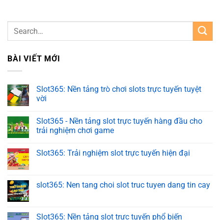
BÀI VIẾT MỚI
Slot365: Nền tảng trò chơi slots trực tuyến tuyệt
vời
Slot365 - Nền tảng slot trực tuyến hàng đầu cho
trải nghiệm chơi game
Slot365: Trải nghiệm slot trực tuyến hiện đại
slot365: Nen tang choi slot truc tuyen dang tin cay
Slot365: Nền tảng slot trực tuyến phổ biến