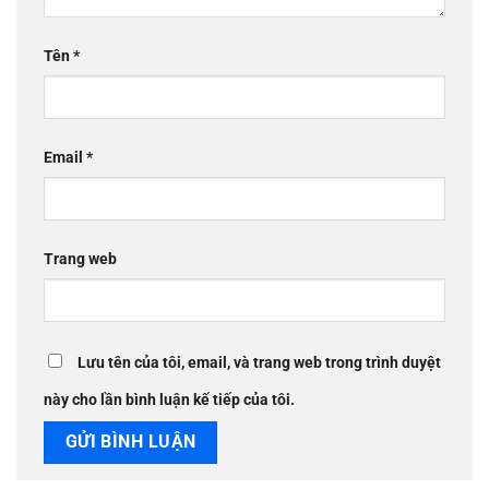
Tên
*
Email
*
Trang web
Lưu tên của tôi, email, và trang web trong trình duyệt
này cho lần bình luận kế tiếp của tôi.