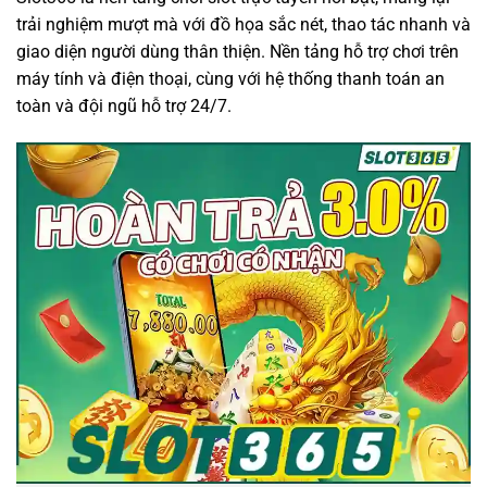
trải nghiệm mượt mà với đồ họa sắc nét, thao tác nhanh và
giao diện người dùng thân thiện. Nền tảng hỗ trợ chơi trên
máy tính và điện thoại, cùng với hệ thống thanh toán an
toàn và đội ngũ hỗ trợ 24/7.