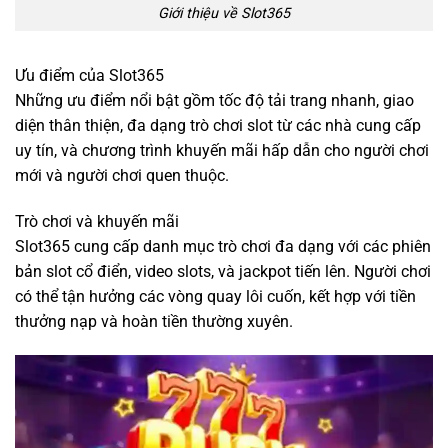
Giới thiệu về Slot365
Ưu điểm của Slot365
Những ưu điểm nổi bật gồm tốc độ tải trang nhanh, giao
diện thân thiện, đa dạng trò chơi slot từ các nhà cung cấp
uy tín, và chương trình khuyến mãi hấp dẫn cho người chơi
mới và người chơi quen thuộc.
Trò chơi và khuyến mãi
Slot365 cung cấp danh mục trò chơi đa dạng với các phiên
bản slot cổ điển, video slots, và jackpot tiến lên. Người chơi
có thể tận hưởng các vòng quay lôi cuốn, kết hợp với tiền
thưởng nạp và hoàn tiền thường xuyên.