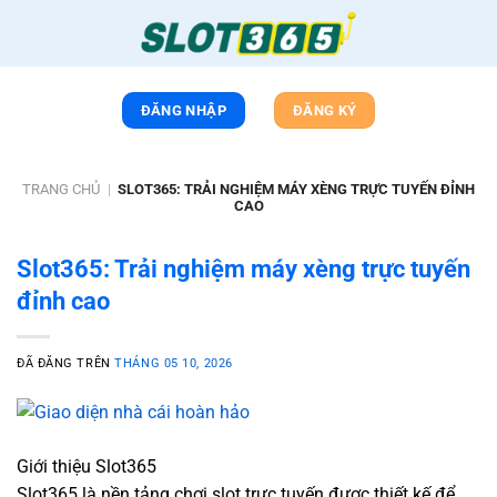
Chuyển
đến
nội
dung
ĐĂNG NHẬP
ĐĂNG KÝ
TRANG CHỦ
|
SLOT365: TRẢI NGHIỆM MÁY XÈNG TRỰC TUYẾN ĐỈNH
CAO
Slot365: Trải nghiệm máy xèng trực tuyến
đỉnh cao
ĐÃ ĐĂNG TRÊN
THÁNG 05 10, 2026
Giới thiệu Slot365
Slot365 là nền tảng chơi slot trực tuyến được thiết kế để