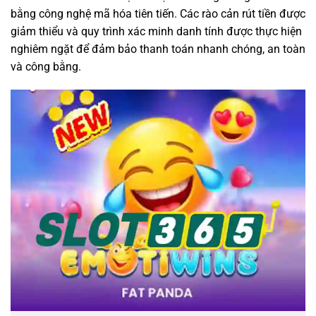
bằng công nghệ mã hóa tiên tiến. Các rào cản rút tiền được
giảm thiểu và quy trình xác minh danh tính được thực hiện
nghiêm ngặt để đảm bảo thanh toán nhanh chóng, an toàn
và công bằng.