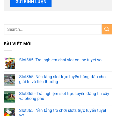
BÀI VIẾT MỚI
Slot365: Trai nghiem choi slot online tuyet voi
Slot365: Nền tảng slot trực tuyến hàng đầu cho
giải trí và tiền thưởng
Slot365 - Trải nghiệm slot trực tuyến đáng tin cậy
và phong phú
Slot365: Nền tảng trò chơi slots trực tuyến tuyệt
vời