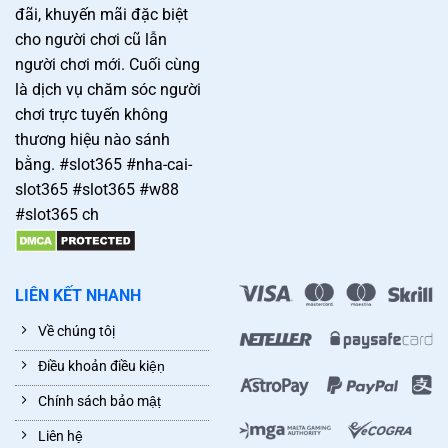
đãi, khuyến mãi đặc biệt
cho người chơi cũ lẫn
người chơi mới. Cuối cùng
là dịch vụ chăm sóc người
chơi trực tuyến không
thương hiệu nào sánh
bằng. #slot365 #nha-cai-
slot365 #slot365 #w88
#slot365 ch
LIÊN KẾT NHANH
Về chúng tôị
Điều khoản điều kiệṇ
Chính sách bảo mậṭ
Liên hệ̣