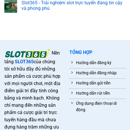
Slot365 - Trải nghiệm slot trực tuyến đáng tin cậy
và phong phú
TỔNG HỢP
Nền
tảng
SLOT365
của chúng
Hướng dẫn đăng ký
tôi sở hữu đầy đủ những
Hướng dẫn đăng nhập
sản phẩm cá cược phù hợp
với mọi người chơi, một địa
Hướng dẫn gửi tiền
điểm giải trí đầy tính công
Hướng dẫn rút tiền
bằng và minh bạch. Không
Ứng dụng điện thoại di
chỉ mang đến những sản
động
phẩm cá cược giải trí trực
tuyến hàng đầu mà chưa
đựng hàng trăm những ưu