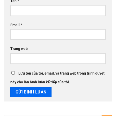
Tên
*
Email
*
Trang web
Lưu tên của tôi, email, và trang web trong trình duyệt
này cho lần bình luận kế tiếp của tôi.