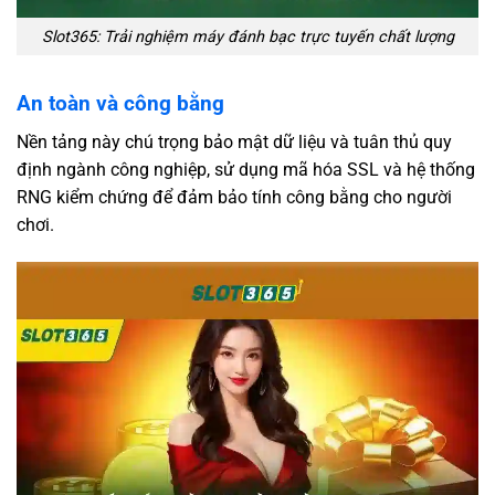
Slot365: Trải nghiệm máy đánh bạc trực tuyến chất lượng
An toàn và công bằng
Nền tảng này chú trọng bảo mật dữ liệu và tuân thủ quy
định ngành công nghiệp, sử dụng mã hóa SSL và hệ thống
RNG kiểm chứng để đảm bảo tính công bằng cho người
chơi.