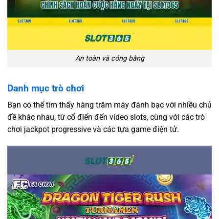
An toàn và công bằng
Danh mục trò chơi
Bạn có thể tìm thấy hàng trăm máy đánh bạc với nhiều chủ
đề khác nhau, từ cổ điển đến video slots, cùng với các trò
chơi jackpot progressive và các tựa game điện tử.