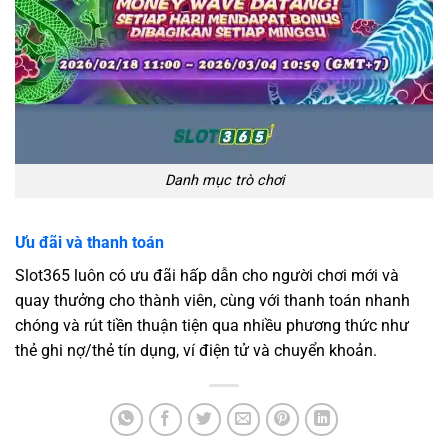
Danh mục trò chơi
Ưu đãi và thanh toán
Slot365 luôn có ưu đãi hấp dẫn cho người chơi mới và
quay thưởng cho thành viên, cùng với thanh toán nhanh
chóng và rút tiền thuận tiện qua nhiều phương thức như
thẻ ghi nợ/thẻ tín dụng, ví điện tử và chuyển khoản.