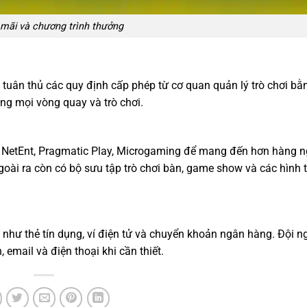
mãi và chương trình thưởng
tuân thủ các quy định cấp phép từ cơ quan quản lý trò chơi bằ
g mọi vòng quay và trò chơi.
 NetEnt, Pragmatic Play, Microgaming để mang đến hơn hàng n
goài ra còn có bộ sưu tập trò chơi bàn, game show và các hình t
 như thẻ tín dụng, ví điện tử và chuyển khoản ngân hàng. Đội ng
 email và điện thoại khi cần thiết.