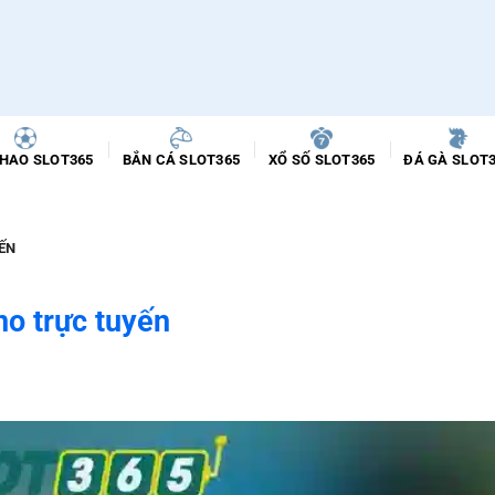
THAO SLOT365
BẮN CÁ SLOT365
XỔ SỐ SLOT365
ĐÁ GÀ SLOT
ẾN
no trực tuyến