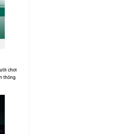
ười chơi
nh thông