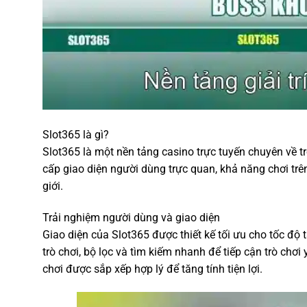
Slot365 là gì?
Slot365 là một nền tảng casino trực tuyến chuyên về trò 
cấp giao diện người dùng trực quan, khả năng chơi trên
giới.
Trải nghiệm người dùng và giao diện
Giao diện của Slot365 được thiết kế tối ưu cho tốc độ
trò chơi, bộ lọc và tìm kiếm nhanh để tiếp cận trò chơ
chơi được sắp xếp hợp lý để tăng tính tiện lợi.