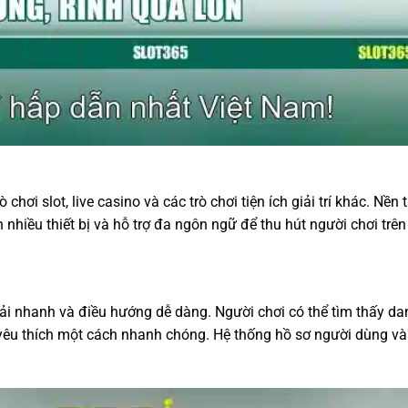
chơi slot, live casino và các trò chơi tiện ích giải trí khác. Nền
 nhiều thiết bị và hỗ trợ đa ngôn ngữ để thu hút người chơi trên
 tải nhanh và điều hướng dễ dàng. Người chơi có thể tìm thấy d
i yêu thích một cách nhanh chóng. Hệ thống hồ sơ người dùng và