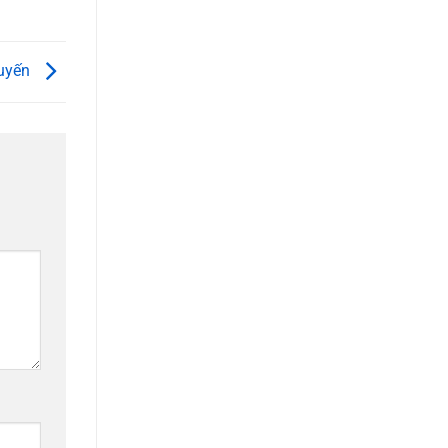
tuyến