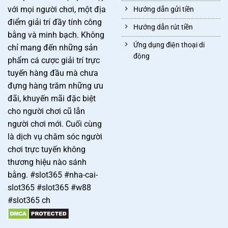
với mọi người chơi, một địa
Hướng dẫn gửi tiền
điểm giải trí đầy tính công
Hướng dẫn rút tiền
bằng và minh bạch. Không
Ứng dụng điện thoại di
chỉ mang đến những sản
động
phẩm cá cược giải trí trực
tuyến hàng đầu mà chưa
đựng hàng trăm những ưu
đãi, khuyến mãi đặc biệt
cho người chơi cũ lẫn
người chơi mới. Cuối cùng
là dịch vụ chăm sóc người
chơi trực tuyến không
thương hiệu nào sánh
bằng. #slot365 #nha-cai-
slot365 #slot365 #w88
#slot365 ch