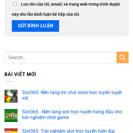
Lưu tên của tôi, email, và trang web trong trình duyệt
này cho lần bình luận kế tiếp của tôi.
BÀI VIẾT MỚI
Slot365: Nền tảng trò chơi slots trực tuyến tuyệt
vời
Slot365 - Nền tảng slot trực tuyến hàng đầu cho
trải nghiệm chơi game
Slot365: Trải nghiệm slot trực tuyến hiện đại