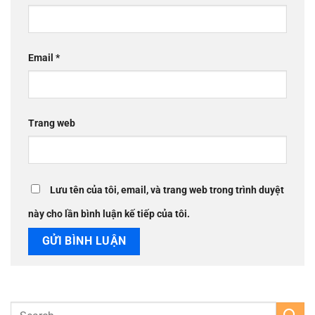
Email
*
Trang web
Lưu tên của tôi, email, và trang web trong trình duyệt
này cho lần bình luận kế tiếp của tôi.