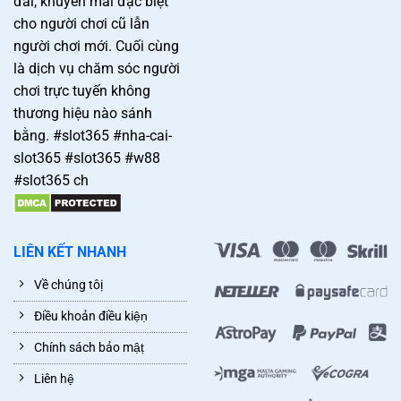
đãi, khuyến mãi đặc biệt
cho người chơi cũ lẫn
người chơi mới. Cuối cùng
là dịch vụ chăm sóc người
chơi trực tuyến không
thương hiệu nào sánh
bằng. #slot365 #nha-cai-
slot365 #slot365 #w88
#slot365 ch
LIÊN KẾT NHANH
Về chúng tôị
Điều khoản điều kiệṇ
Chính sách bảo mậṭ
Liên hệ̣