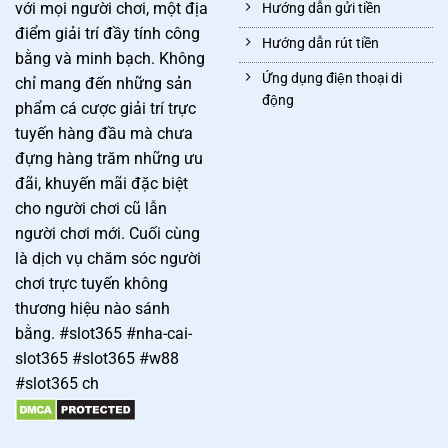
với mọi người chơi, một địa
Hướng dẫn gửi tiền
điểm giải trí đầy tính công
Hướng dẫn rút tiền
bằng và minh bạch. Không
Ứng dụng điện thoại di
chỉ mang đến những sản
động
phẩm cá cược giải trí trực
tuyến hàng đầu mà chưa
đựng hàng trăm những ưu
đãi, khuyến mãi đặc biệt
cho người chơi cũ lẫn
người chơi mới. Cuối cùng
là dịch vụ chăm sóc người
chơi trực tuyến không
thương hiệu nào sánh
bằng. #slot365 #nha-cai-
slot365 #slot365 #w88
#slot365 ch